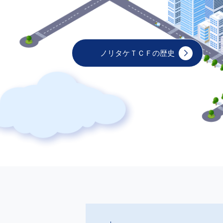
ノリタケＴＣＦの歴史