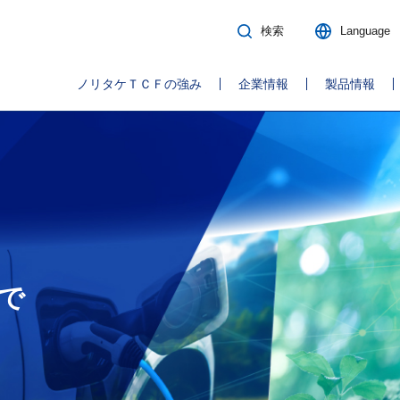
検索
Language
ノリタケＴＣＦの強み
企業情報
製品情報
で
で
で